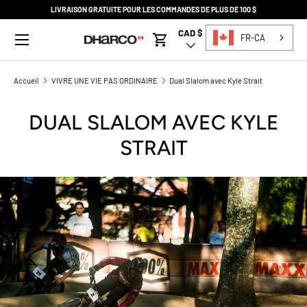
LIVRAISON GRATUITE POUR LES COMMANDES DE PLUS DE 100 $
PASSER AU CONTENU
Menu
CAD $
Pays/Région
FR-CA
Panier
Accueil
VIVRE UNE VIE PAS ORDINAIRE
Dual Slalom avec Kyle Strait
DUAL SLALOM AVEC KYLE
STRAIT