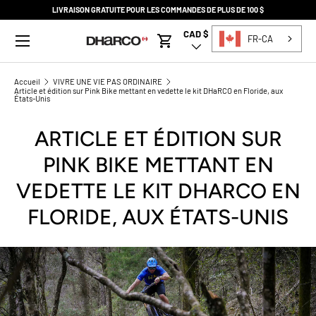
LIVRAISON GRATUITE POUR LES COMMANDES DE PLUS DE 100 $
PASSER AU CONTENU
Menu
CAD $
Pays/Région
FR-CA
Panier
Accueil
VIVRE UNE VIE PAS ORDINAIRE
Article et édition sur Pink Bike mettant en vedette le kit DHaRCO en Floride, aux
États-Unis
ARTICLE ET ÉDITION SUR
PINK BIKE METTANT EN
VEDETTE LE KIT DHARCO EN
FLORIDE, AUX ÉTATS-UNIS